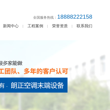
18888222158
全国服务热线：
新闻中心
工程案例
荣誉资质
联系我们