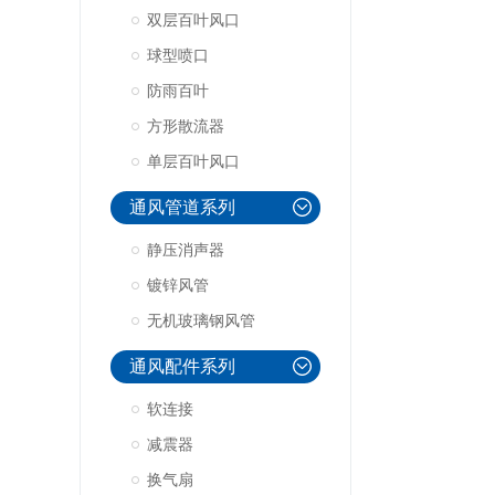
双层百叶风口
球型喷口
防雨百叶
方形散流器
单层百叶风口
通风管道系列
静压消声器
镀锌风管
无机玻璃钢风管
通风配件系列
软连接
减震器
换气扇