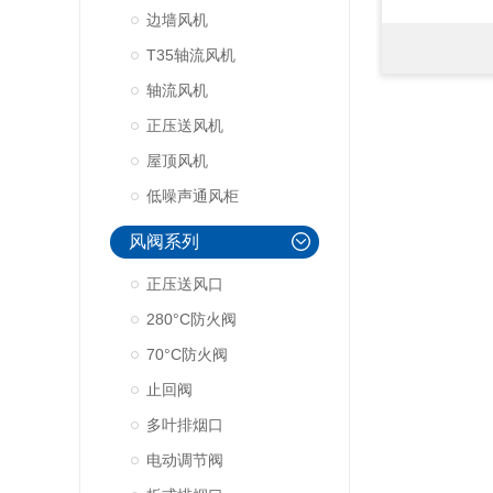
边墙风机
T35轴流风机
轴流风机
正压送风机
屋顶风机
低噪声通风柜
风阀系列
正压送风口
280°C防火阀
70°C防火阀
止回阀
多叶排烟口
电动调节阀