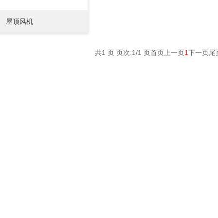
屋顶风机
共1 页 页次:1/1 页
首页
上一页
1
下一页
尾