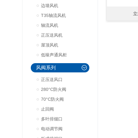
边墙风机
立
T35轴流风机
轴流风机
正压送风机
屋顶风机
低噪声通风柜
风阀系列
正压送风口
280°C防火阀
70°C防火阀
止回阀
多叶排烟口
电动调节阀