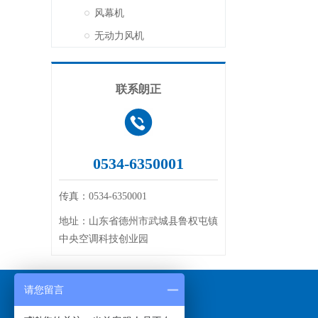
风幕机
无动力风机
联系朗正
0534-6350001
传真：
0534-6350001
地址：
山东省德州市武城县鲁权屯镇
中央空调科技创业园
请您留言