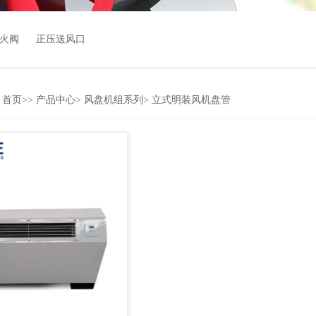
防火阀
正压送风口
首页
>
>
产品中心
>
风盘机组系列
>
立式明装风机盘管