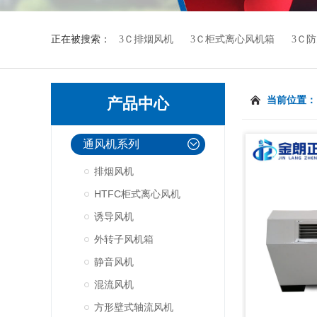
正在被搜索：
3Ｃ排烟风机
3Ｃ柜式离心风机箱
3Ｃ
产品中心
当前位置：
通风机系列
排烟风机
HTFC柜式离心风机
诱导风机
外转子风机箱
静音风机
混流风机
方形壁式轴流风机