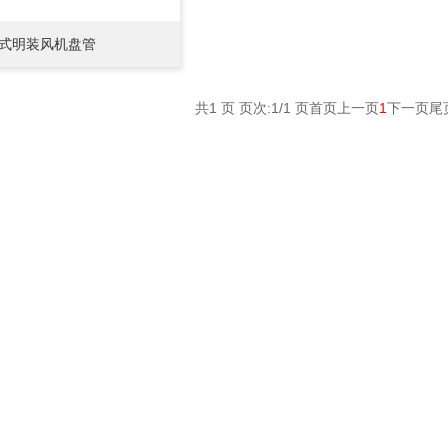
式明装风机盘管
共1 页 页次:1/1 页
首页
上一页
1
下一页
尾