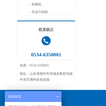
风幕机
无动力风机
联系朗正
0534-6350001
传真：
0534-6350001
地址：
山东省德州市武城县鲁权屯镇
中央空调科技创业园
请您留言