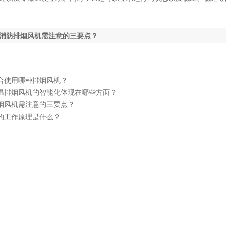
消防排烟风机需注意的三要点？
合使用哪种排烟风机？
高温排烟风机的智能化体现在哪些方面？
烟风机需注意的三要点？
的工作原理是什么？