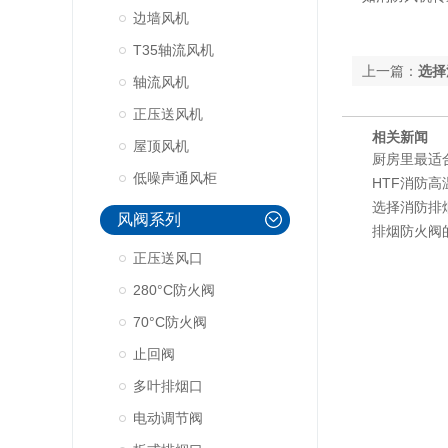
边墙风机
T35轴流风机
上一篇：
选择
轴流风机
正压送风机
相关新闻
屋顶风机
厨房里最适
低噪声通风柜
HTF消防
选择消防排
风阀系列
排烟防火阀
正压送风口
280°C防火阀
70°C防火阀
止回阀
多叶排烟口
电动调节阀